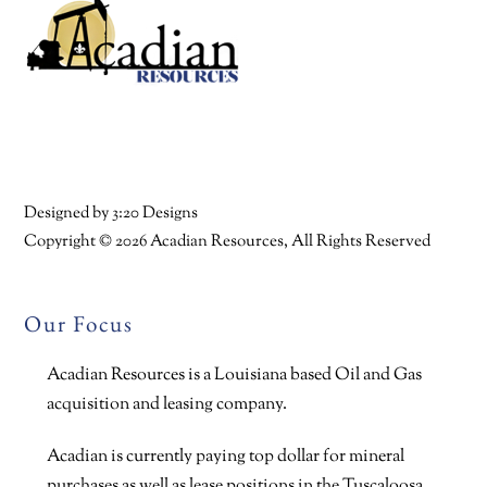
To
Top
Facebook
Twitter
YouTube
Linkedin
Designed by
3:20 Designs
Copyright ©
2026 Acadian Resources, All Rights Reserved
Our Focus
Acadian Resources is a Louisiana based Oil and Gas
acquisition and leasing company.
Acadian is currently paying top dollar for mineral
purchases as well as lease positions in the Tuscaloosa